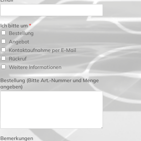
Ich bitte um
*
Bestellung
Angebot
Kontaktaufnahme per E-Mail
Rückruf
Weitere Informationen
Bestellung (Bitte Art.-Nummer und Menge
angeben)
Bemerkungen