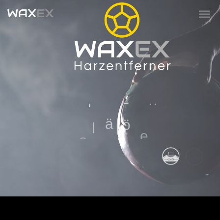
T
s
i
o
r
t
k