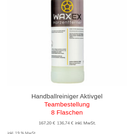
Handballreiniger Aktivgel
Teambestellung
8 Flaschen
Ursprünglicher
Aktueller
167,20
€
136,74
€
inkl. MwSt.
Preis
Preis
inkl. 19 % MwSt.