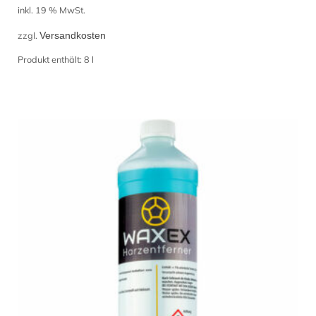
Preis
Preis
inkl. 19 % MwSt.
war:
ist:
zzgl.
Versandkosten
127,92 €
104,69 €.
Produkt enthält: 8
l