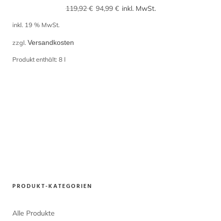
Ursprünglicher
Aktueller
119,92
€
94,99
€
inkl. MwSt.
Preis
Preis
inkl. 19 % MwSt.
war:
ist:
zzgl.
Versandkosten
119,92 €
94,99 €.
Produkt enthält: 8
l
PRODUKT-KATEGORIEN
Alle Produkte