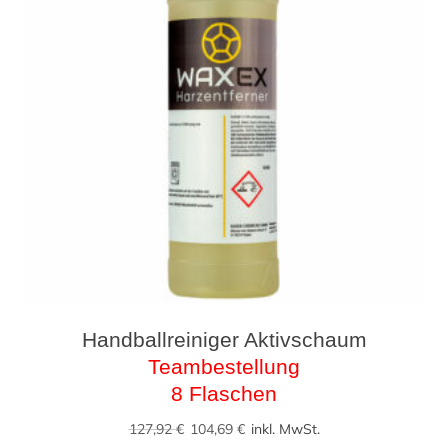
Handballreiniger Aktivschaum
Teambestellung
8 Flaschen
Ursprünglicher
Aktueller
127,92
€
104,69
€
inkl. MwSt.