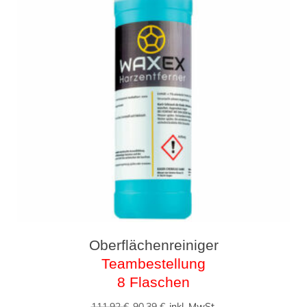
Oberflächenreiniger
Teambestellung
8 Flaschen
Ursprünglicher
Aktueller
111,92
€
90,39
€
inkl. MwSt.