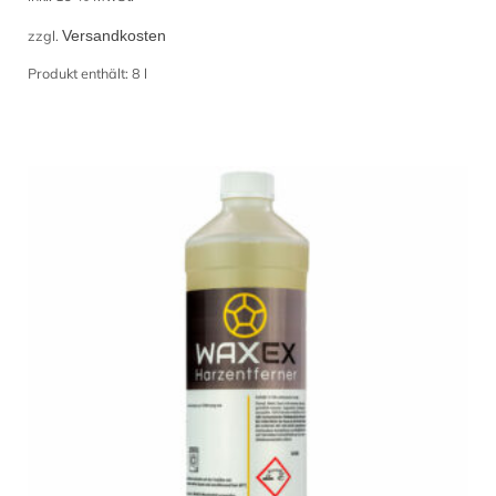
war:
ist:
zzgl.
Versandkosten
167,20 €
136,74 €.
Produkt enthält: 8
l